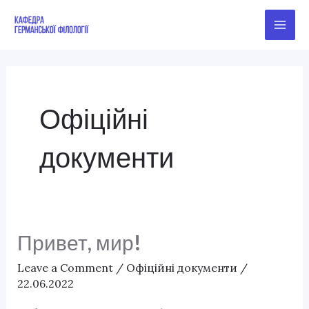
Skip
Main
to
Men
content
Офіційні
документи
Привет, мир!
Привет,
мир!
Leave a Comment
/
Офіційні документи
/
22.06.2022